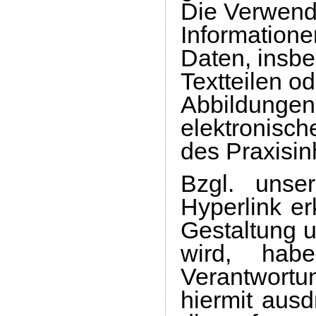
Die Verwendu
Informatione
Daten, insb
Textteilen od
Abbildungen
elektronisch
des Praxisin
Bzgl. unse
Hyperlink er
Gestaltung u
wird, hab
Verantwortun
hiermit ausd