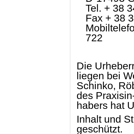
Tel. + 38 3
Fax + 38 3
Mobiltelef
722
Die Urheberr
liegen bei
W
Schinko, Röb
des Praxisin
habers
hat 
Inhalt und S
geschützt.