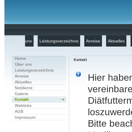
uns
Leistungsverzeichnis
Anreise
Aktuelles
Home
Kontakt
Über uns
Leistungsverzeichnis
Hier haben
Anreise
Aktuelles
vereinbar
Notdienst
Galerie
Diätfutter
Kontakt
Weblinks
loszuwerd
AGB
Impressum
Bitte beac