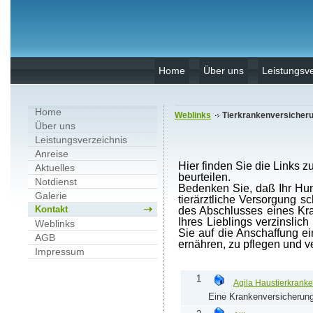
Home
Über uns
Leistungsve
Home
Weblinks
Tierkrankenversicher
Über uns
Leistungsverzeichnis
Anreise
Hier finden Sie die Links 
Aktuelles
beurteilen.
Notdienst
Bedenken Sie, daß Ihr Hund
Galerie
tierärztliche Versorgung s
Kontakt
des Abschlusses eines Kr
Ihres Lieblings verzinslich
Weblinks
Sie auf die Anschaffung ein
AGB
ernähren, zu pflegen und v
Impressum
1
Agila Haustierkrank
Eine Krankenversicherung