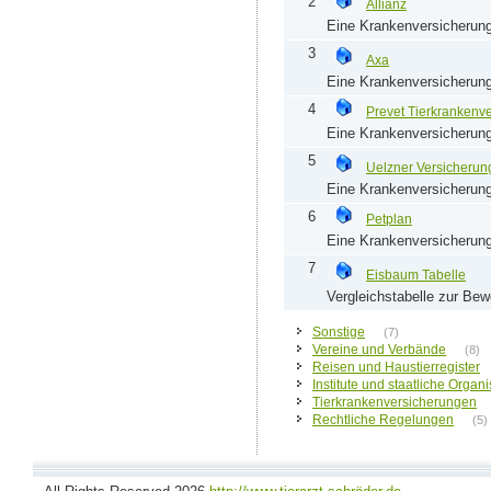
2
Allianz
Eine Krankenversicherung 
3
Axa
Eine Krankenversicherung
4
Prevet Tierkrankenv
Eine Krankenversicherung
5
Uelzner Versicherun
Eine Krankenversicherung
6
Petplan
Eine Krankenversicherung
7
Eisbaum Tabelle
Vergleichstabelle zur Be
Sonstige
(7)
Vereine und Verbände
(8)
Reisen und Haustierregister
Institute und staatliche Organ
Tierkrankenversicherungen
Rechtliche Regelungen
(5)