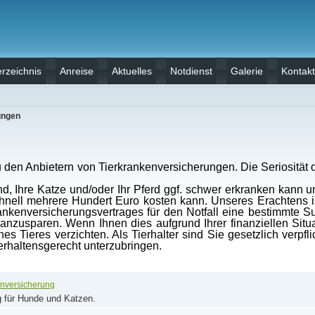
rzeichnis
Anreise
Aktuelles
Notdienst
Galerie
Kontakt
ungen
zu den Anbietern von Tierkrankenversicherungen. Die Seriosität
, Ihre Katze und/oder Ihr Pferd ggf. schwer erkranken kann u
chnell mehrere Hundert Euro kosten kann. Unseres Erachtens ist
ankenversicherungsvertrages für den Notfall eine bestimmte
 anzusparen. Wenn Ihnen dies aufgrund Ihrer finanziellen Situat
es Tieres verzichten. Als Tierhalter sind Sie gesetzlich verpfl
erhaltensgerecht unterzubringen.
enversicherung
 für Hunde und Katzen.